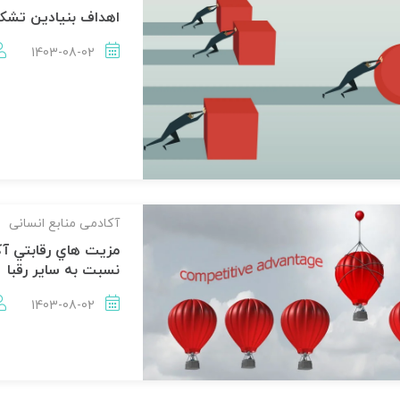
اهداف بنیادین تشکی
1403-08-02
آکادمی منابع انسانی
مزيت هاي رقابتي آکا
نسبت به ساير رقبا
1403-08-02