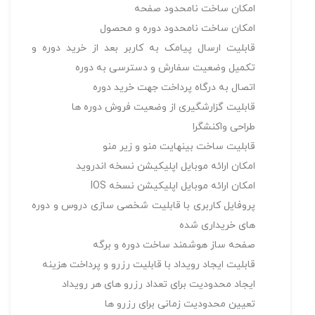
امكان ساخت نامحدود صفحه
امكان ساخت نامحدود دوره و محصول
قابليت ارسال پيامک به كاربر بعد از خريد دوره و
تكميل وضعيت سفارش و دسترسی به دوره
اتصال به درگاه پرداخت جهت خريد دوره
قابليت گزارش­گيری از وضعيت فروش دوره ها
طراحی واكنش­گرا
قابليت ساخت بينهايت منو و زير منو
امكان ارائه موبايل اپليكيشن نسخه اندرويد
امكان ارائه موبايل اپليكيشن نسخه IOS
پروفايل كاربری با قابليت شخصی سازی دروس و دوره
های خريداری شده
صفحه ساز هوشمند ساخت دوره و برگه
قابليت ايجاد رويداد با قابليت رزرو و پرداخت هزينه
ایجاد محدودیت برای تعداد رزرو های هر رویداد
تعیین محدودیت زمانی برای رزرو ها