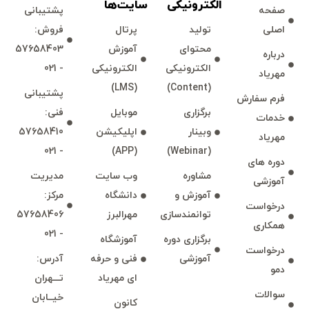
الكترونیكی
سايت‌ها
صفحه
پشتيبانی
اصلی
توليد
پرتال
فروش:
محتوای
آموزش
57658403
درباره
الكترونیكی
الكترونیكی
- 021
مهرياد
(LMS)
(Content)
پشتيبانی
فرم سفارش
برگزاری
موبايل
فنی:
خدمات
وبينار
اپليكيشن
57658410
مهرياد
- 021
(APP)
(Webinar)
دوره های
مشاوره
وب سايت
مديريت
آموزشی
آموزش و
دانشگاه
مركز:
درخواست
توانمند‌‌سازی
مهرالبرز
57658406
همكاری
- 021
برگزاری دوره
آموزشگاه
درخواست
آموزشی
فنی و حرفه
آدرس:
دمو
ای مهرياد
تـــهران
سوالات
خيــابان
كانون