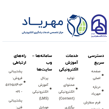
دسترسی
خدمات
سامانه‌ها –
راه‌های
سريع
آموزش
وب
ارتباطی
الكترونیكی
سايت‌ها
صفحه
پشتيبانی
اصلی
توليد
پرتال
فروش:
محتوای
آموزش
57658403
درباره
الكترونیكی
الكترونیكی
- 021
مهرياد
(LMS)
(Content)
پشتيبانی
فرم سفارش
برگزاری
موبايل
فنی: