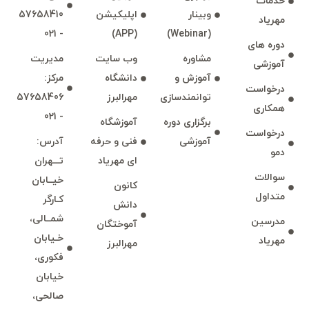
خدمات
وبينار
اپليكيشن
57658410
مهرياد
- 021
(APP)
(Webinar)
دوره های
مشاوره
وب سايت
مديريت
آموزشی
آموزش و
دانشگاه
مركز:
درخواست
توانمند‌‌سازی
مهرالبرز
57658406
همكاری
- 021
برگزاری دوره
آموزشگاه
درخواست
آموزشی
فنی و حرفه
آدرس:
دمو
ای مهرياد
تـــهران
سوالات
خيــابان
كانون
متداول
كـارگر
دانش
شمــالی،
مدرسين
آموختگان
خـيابان
مهرياد
مهرالبرز
فكوری،
خيابان
صالحی،