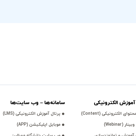
موزش الكترونیكی
سامانه‌ها – وب سايت‌ها
توای الكترونیكی (Content)
پرتال آموزش الكترونیكی (LMS)
نار (Webinar)
موبايل اپليكيشن (APP)
آموزش و توانمند‌‌سازی
وب سايت دانشگاه مهرالبرز