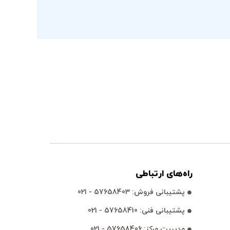
راه‌های ارتباطی
پشتيبانی فروش: 57658403 - 021
پشتيبانی فنی: 57658410 - 021
مديريت مركز: 57658406 - 021