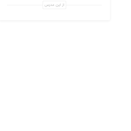
از این مدرس
مدیریت عالی راهبردی کلینیک ها و توسعه کسب و
کار – دوره چهار ماهه
38,000,000 تومان