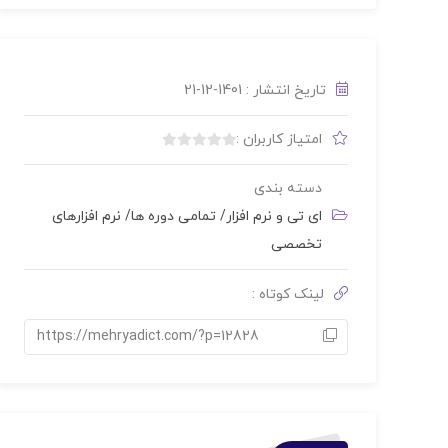
تاریخ انتشار : 1401-12-21
امتیاز کاربران :
بدون
امتیاز
دسته بندی
0
ای تی و نرم افزار
/
تمامی دوره ها
/
نرم افزارهای
رای
تخصصی
لینک کوتاه :
https://mehryadict.com/?p=12828