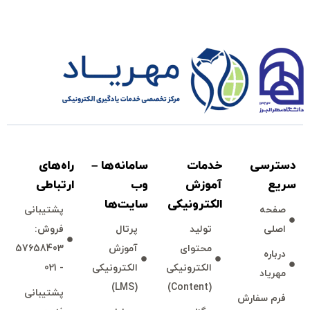
دسترسی
خدمات
سامانه‌ها –
راه‌های
سريع
آموزش
وب
ارتباطی
الكترونیكی
سايت‌ها
صفحه
پشتيبانی
اصلی
توليد
پرتال
فروش:
محتوای
آموزش
57658403
درباره
الكترونیكی
الكترونیكی
- 021
مهرياد
(LMS)
(Content)
پشتيبانی
فرم سفارش