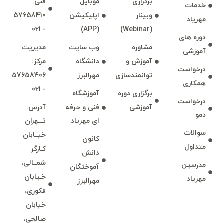
برگزاری
موبايل
فنی:
خدمات
وبينار
اپليكيشن
57658410
مهرياد
- 021
(APP)
(Webinar)
دوره های
مشاوره
وب سايت
مديريت
آموزشی
آموزش و
دانشگاه
مركز:
درخواست
توانمند‌‌سازی
مهرالبرز
57658406
همكاری
- 021
برگزاری دوره
آموزشگاه
درخواست
آموزشی
فنی و حرفه
آدرس:
دمو
ای مهرياد
تـــهران
سوالات
خيــابان
كانون
متداول
كـارگر
دانش
شمــالی،
مدرسين
آموختگان
خـيابان
مهرياد
مهرالبرز
فكوری،
خيابان
صالحی،