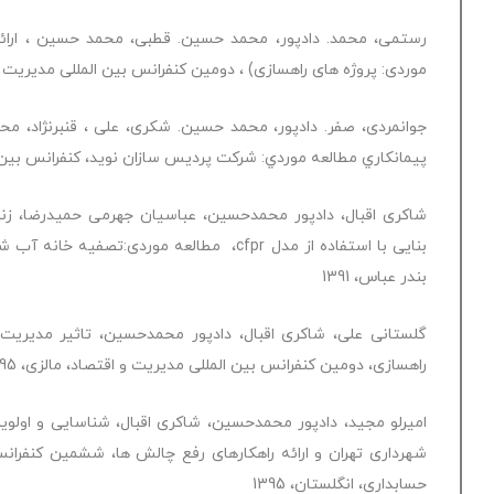
رستمی، محمد. دادپور، محمد حسین. قطبی، محمد حسین ، ارائه م
موردی: پروژه های راهسازی) ، دومین کنفرانس بین المللی مدیریت در قرن 1
جوانمردی، صفر. دادپور، محمد حسین. شکری، علی ، قنبرنژاد، م
پيمانکاري مطالعه موردي: شرکت پرديس سازان نويد، کنفرانس بین الم
شاکری اقبال، دادپور محمدحسین، عباسیان جهرمی حمیدرضا، زند
بنایی با استفاده از مدل cfpr، مطالعه مورد
بندر عباس، 1391
گلستانی علی، شاکری اقبال، دادپور محمدحسین، تاثیر مدیر
راهسازی، دومین کنفرانس بین المللی مدیریت و اقتصاد، مالزی، 1395
امیرلو مجید، دادپور محمدحسین، شاکری اقبال، شناسایی و او
شهرداری تهران و ارائه راهکارهای رفع چالش ها، ششمین کنفران
حسابداری، انگلستان، 1395