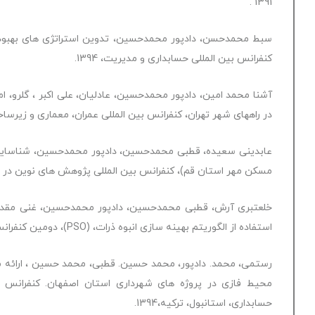
1391 .
سبط محمدحسن، دادپور محمدحسین، تدوین استراتژی های بهبود عم
کنفرانس بین المللی حسابداری و مدیریت، 1394.
آشنا محمد امین، دادپور محمدحسین، عادلیان، علی اکبر ، گلرو، ا
در راههای شهر تهران، کنفرانس بین المللی عمران، معماری و زیرساخت ه
عابدینی سعیده، قطبی محمدحسین، دادپور محمدحسین، شناسایی و
مسکن مهر استان قم)، کنفرانس بین المللی پژوهش های نوین در مدیری
خلعتبری آرش، قطبی محمدحسین، دادپور محمدحسین، غنی مقدم 
استفاده از الگوریتم بهینه سازی انبوه ذرات، (PSO)، دومین کنفرانس بین المللی مدیریت در قرن 21، 1394.
رستمی، محمد. دادپور، محمد حسین. قطبی، محمد حسین ، ارائه مدل
محیط فازی در پروژه های شهرداری استان اصفهان. کنفرانس 
حسابداری، استانبول، ترکیه،1394.