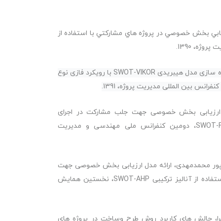
ابي بخش خصوصي در پروژه هاي مشاركتي با استفاده از
شاکری اقبال، دادپور محمدحسین، عباسیان جهرمی حمیدرضا، پیاده سازی مدل هیبریدی SWOT-VIKOR با رویکرد فازی نوع
نس بین المللی مدیریت پروژه، 1391.
، ارزیابی بخش خصوصی جهت جلب مشارکت در اجرای
پروژه‏ها‏ی عمرانی با استفاده از مدل هیبریدیSWOT-FUZZY VIKOR، دومین کنفرانس ملی مهندسی و مدیریت
دپور محمدمهدی، ارائه مدل ارزیابی بخش خصوصی جهت
مشارکت در سرمایه گذاری و ساخت پروژه‏ها‏ی عمرانی کشور با استفاده از آنالیز ترکیبی SWOT-AHP، نخستین همایش
هرا، چالش های کاربرد روش طرح وساخت در پروژه های