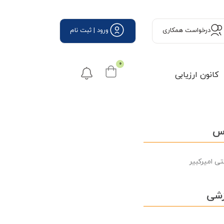
درخواست همكاری
ورود | ثبت نام
0
کانون ارزیابی
رس
ی امیرکبیر
زشی