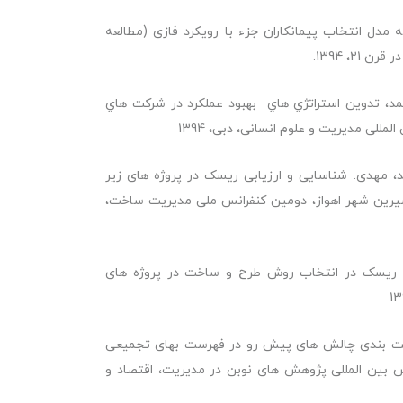
دل انتخاب پیمانکاران جزء با رویکرد فازی (مطالعه
2، 1394.
حمد، تدوين استراتژي هاي بهبود عملکرد در شرکت هاي
للی مدیریت و علوم انسانی، دبی، 1394
، مهدی. شناسایی و ارزیابی ریسک در پروژه های زیر
ی:تصفیه خانه آب شیرین شهر اهواز، دومین کنفرانس ملی مدیریت ساخت،
یت ریسک در انتخاب روش طرح و ساخت در پروژه های
لویت بندی چالش های پیش رو در فهرست بهای تجمیعی
س بین المللی پژوهش های نوبن در مدیریت، اقتصاد و