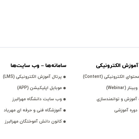
موزش الكترونیكی
سامانه‌ها – وب سايت‌ها
توای الكترونیكی (Content)
پرتال آموزش الكترونیكی (LMS)
نار (Webinar)
موبايل اپليكيشن (APP)
آموزش و توانمند‌‌سازی
وب سايت دانشگاه مهرالبرز
 دوره آموزشی
آموزشگاه فنی و حرفه ای مهرياد
كانون دانش آموختگان مهرالبرز