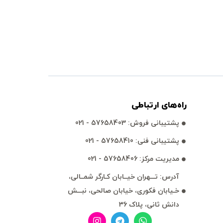
راه‌های ارتباطی
پشتيبانی فروش: 57658403 - 021
پشتيبانی فنی: 57658410 - 021
مديريت مركز: 57658406 - 021
آدرس: تـــهران خيــابان كـارگر شمــالی،
خـيابان فكوری، خيابان صالحی، نبـــش
دانش ثانی، پلاک 36